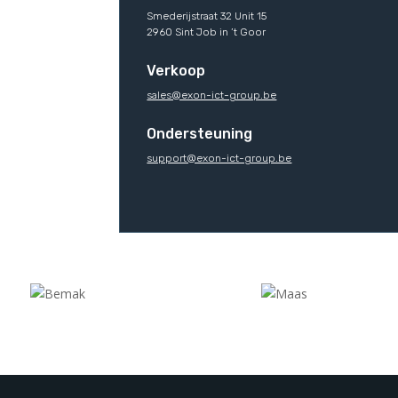
Smederijstraat 32 Unit 15
2960 Sint Job in ’t Goor
Verkoop
sales@exon-ict-group.be
Ondersteuning
support@exon-ict-group.be