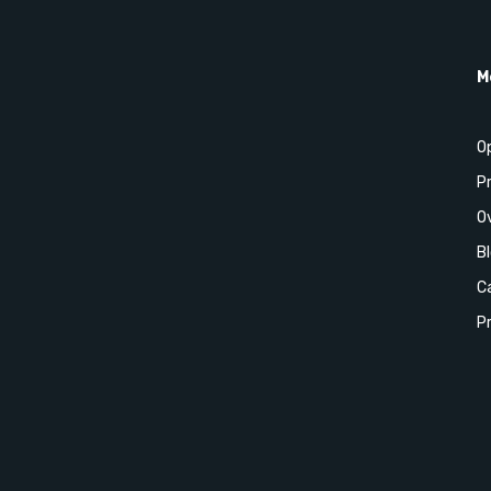
M
O
P
O
B
Ca
Pr