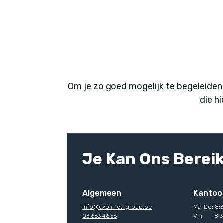
Om je zo goed mogelijk te begeleiden
die h
Je Kan Ons Bereik
Algemeen
Kantoo
info@exon-ict-group.be
Ma-Do: 8:3
03 663 46 56
Vrij: 8:3