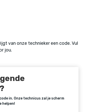
jgt van onze technieker een code. Vul
r jou.
ngende
?
code in. Onze technicus zal je scherm
e helpen!