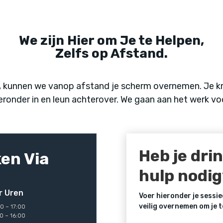
We zijn Hier om Je te Helpen,
Zelfs op Afstand.
, kunnen we vanop afstand je scherm overnemen. Je kri
ieronder in en leun achterover. We gaan aan het werk voo
Heb je dri
en Via
hulp nodig
r Uren
Voer hieronder je sessie
veilig overnemen om je t
0 – 17:00
0 – 16:00