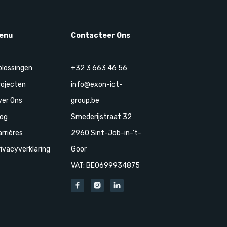
enu
Contacteer Ons
plossingen
+32 3 663 46 56
rojecten
info@exon-ict-
ver Ons
group.be
log
Smederijstraat 32
rrières
2960 Sint-Job-in-’t-
ivacyverklaring
Goor
VAT: BE0699934875