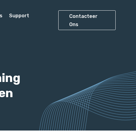
s
Support
Contacteer
Ons
ning
en